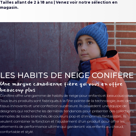
Tailles allant de 2 à 18 ans | Venez voir notre sélection en
magasin.
LES HABITS DE NEIGE CONIFÈRE
Une marque canadienne fière qui vous en offre
beaucoup plus
Conifère offre une gamme de habits de neige pour enfants et beaucoup plus.
Tous leurs produits sont fabriqués à la fine pointe de la technologie, avec des
tissus innovants et une confection supérieure. Ils possèdent une équipe de
designers qui recherche les dernières tendances pour présenter des collections
remplies de looks branchés, de couleurs pop et d'imprimés fantaisistes. Ils
veulent combiner la fonction et l'ajustement d'un produit pour offrir les
vêtements de performance ultime qui garderont vos enfants au chaud,
confortable et stylé.