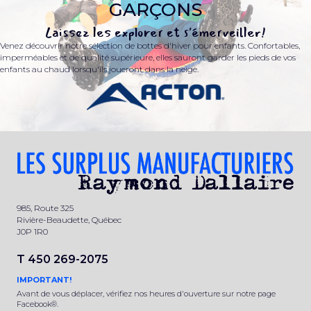
GARÇONS
Laissez les explorer et s'émerveiller!
Venez découvrir notre sélection de bottes d'hiver pour enfants. Confortables,
imperméables et de qualité supérieure, elles sauront garder les pieds de vos
enfants au chaud lorsqu'ils joueront dans la neige.
985, Route 325
Rivière-Beaudette, Québec
J0P 1R0
T 450 269-2075
IMPORTANT!
Avant de vous déplacer, vérifiez nos heures d'ouverture sur notre page
Facebook®.