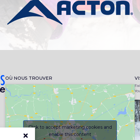
OÙ NOUS TROUVER
VI
Fai
You
Click to accept marketing cookies and
enable this content