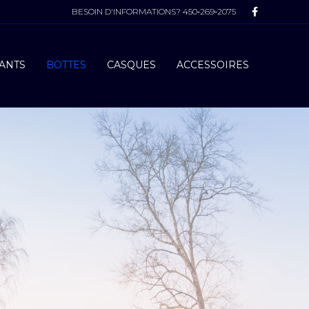
Facebook
BESOIN D'INFORMATIONS?
450‑269‑2075
ANTS
BOTTES
CASQUES
ACCESSOIRES